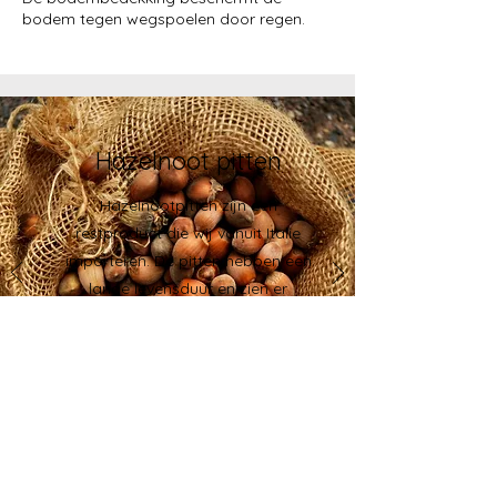
bodem tegen wegspoelen door regen.
Hazelnoot pitten
Hazelnootpitten zijn een
restproduct die wij vanuit Italie
importeren. De pitten hebben een
lange levensduur en zien er
prachtig uit, als mulch of als half-
verharding in de paden.