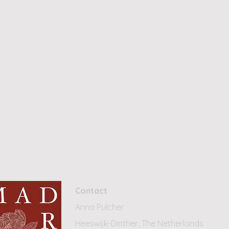
Contact
Anna Pulcher
Heeswijk-Dinther, The Netherlands