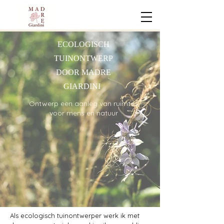
ECOLOGISCH
TUINONTWERP
DOOR MADRE
GIARDINI
Ontwerp een aanleg van ruimtes
voor mens en natuur
Als ecologisch tuinontwerper werk ik met