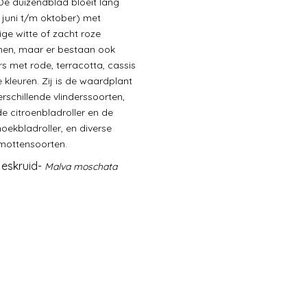
 De duizendblad bloeit lang
 juni t/m oktober) met
ige witte of zacht roze
en, maar er bestaan ook
rs met rode, terracotta, cassis
e kleuren. Zij is de waardplant
erschillende vlinderssoorten,
de citroenbladroller en de
oekbladroller, en diverse
mottensoorten.
jeskruid-
Malva moschata