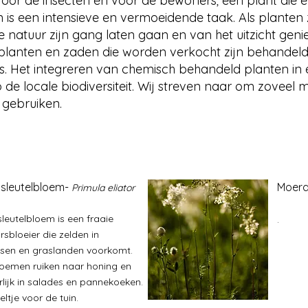
voor de insecten én voor de bewoners; een plant die 
s een intensieve en vermoeidende taak. Als planten z
natuur zijn gang laten gaan en van het uitzicht genie
planten en zaden die worden verkocht zijn behandel
des. Het integreren van chemisch behandeld planten in 
 de locale biodiversiteit. Wij streven naar om zoveel m
e gebruiken.
 sleutelbloem-
Moera
Primula eliator
sleutelbloem is een fraaie
.
rsbloeier die zelden in
sen en graslanden voorkomt.
oemen ruiken naar honing en
erlijk in salades en pannekoeken
.
ltje voor de tuin.