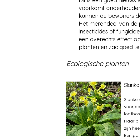
Dit is een goed nieuws 
voorkomt onderhouden i
kunnen de bewoners de 
Het merendeel van de 
insecticides of fungici
een averechts effect op
planten en zaaigoed t
Ecologische planten
Slanke
Slanke 
voorjaa
loofbos
Haar bl
zijn he
Een pare