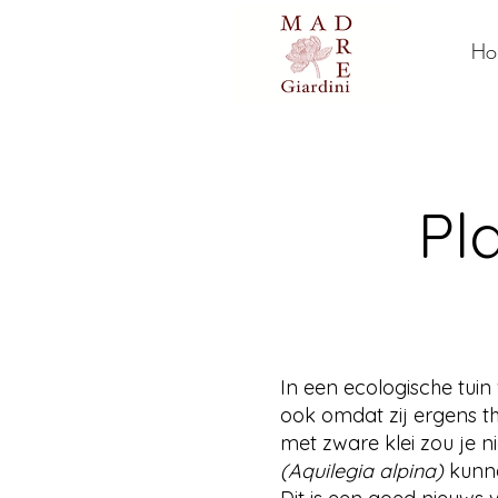
Ho
Pl
In een ecologische tui
ook omdat zij ergens t
met zware klei zou je n
(Aquilegia alpina)
kunn