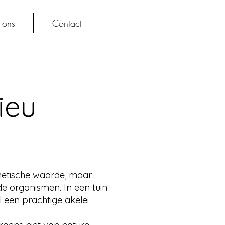
 ons
Contact
ieu
thetische waarde, maar
e organismen. In een tuin
l een prachtige akelei