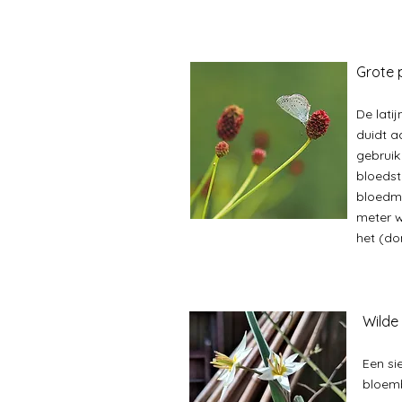
Grote 
De lati
duidt a
gebruik
bloedst
bloedmo
meter w
het (do
Wilde
Een sie
bloemb