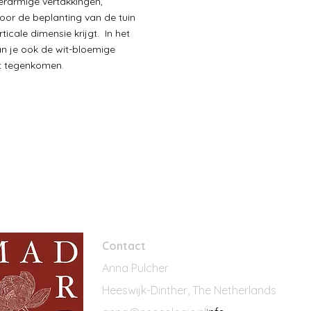
rarmige vertakkingen,
or de beplanting van de tuin
ticale dimensie krijgt. In het
an je ook de wit-bloemige
nt tegenkomen.
Contact
Anna Pulcher
Heeswijk-Dinther, The Netherlands