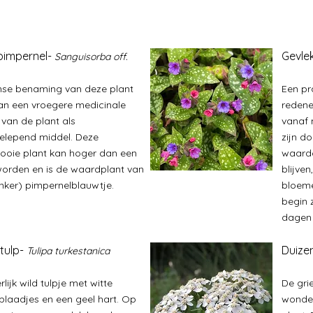
pimpernel-
Gevle
Sanguisorba off.
jnse benaming van deze plant
Een pr
an een vroegere medicinale
redenen
 van de plant als
vanaf 
elepend middel. Deze
zijn do
oie plant kan hoger dan een
waardo
orden en is de waardplant van
blijven
nker) pimpernelblauwtje.
bloeme
begin 
dagen
 tulp-
Duize
T
ulipa turkestanica
rlijk wild tulpje met witte
De gri
laadjes en een geel hart. Op
wonden