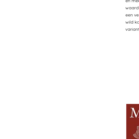
en mee
waardo
een ver
wild k
varia
BE IN
TOUCH