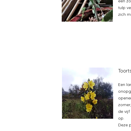
een zo
tulp v
zich m
Toort
Een lan
onopg
openen
zomer,
de vij
op.
Deze p