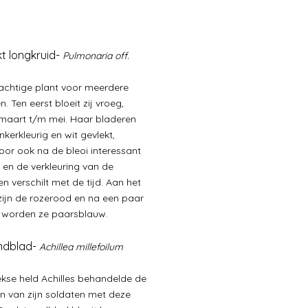
kt longkruid-
Pulmonaria off.
achtige plant voor meerdere
. Ten eerst bloeit zij vroeg,
maart t/m mei. Haar bladeren
nkerkleurig en wit gevlekt,
or ook na de bleoi interessant
, en de verkleuring van de
n verschilt met de tijd. Aan het
zijn de rozerood en na een paar
 worden ze paarsblauw.
ndblad-
Achillea millefoilum
ekse held Achilles behandelde de
 van zijn soldaten met deze