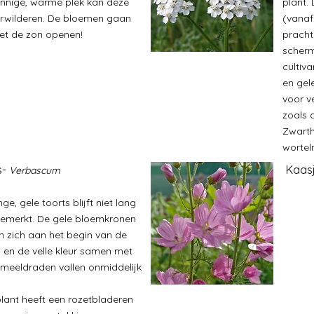
nnige, warme plek kan deze
plant.
erwilderen. De bloemen
gaan
(vanaf
et de zon openen!
pracht
scherm
cultiva
en gel
voor v
zoals 
Zwarth
wortel
s-
Kaas
Verbascum
ge, gele toorts blijft niet lang
emerkt. De gele bloemkronen
 zich aan het begin van de
 en de velle kleur samen met
f meeldraden vallen onmiddelijk
lant heeft een rozetbladeren