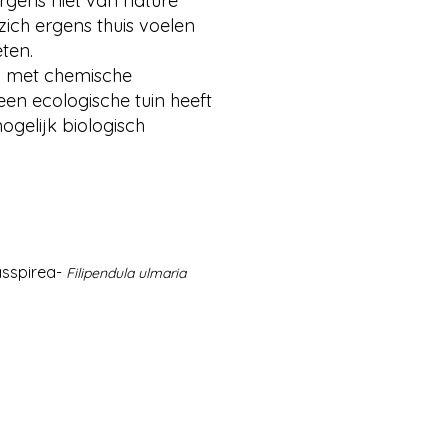
ergens niet van nature
ich ergens thuis voelen
ten.
d met chemische
een ecologische tuin heeft
ogelijk biologisch
sspirea-
Filipendula ulmaria