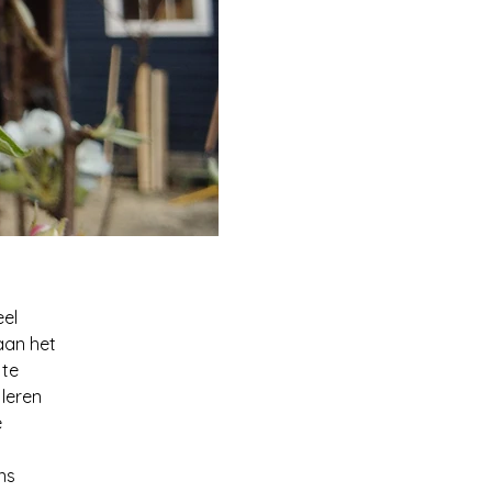
eel
 aan het
 te
leren
e
ns