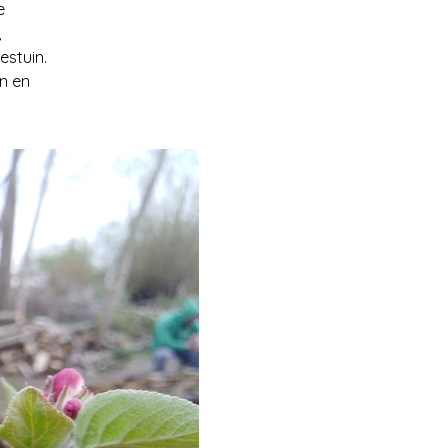
e
,
estuin.
n en